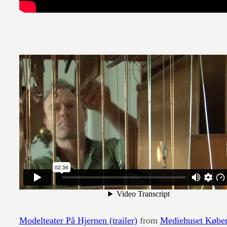
Modelteater På Hjernen (trailer)
from
Mediehuset Købe